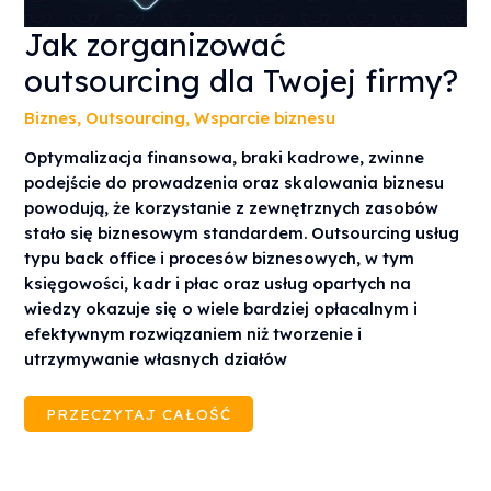
JAK
Jak zorganizować
ZORGANIZOWAĆ
OUTSOURCING
outsourcing dla Twojej firmy?
DLA
TWOJEJ
FIRMY?
Biznes
,
Outsourcing
,
Wsparcie biznesu
Optymalizacja finansowa, braki kadrowe, zwinne
podejście do prowadzenia oraz skalowania biznesu
powodują, że korzystanie z zewnętrznych zasobów
stało się biznesowym standardem. Outsourcing usług
typu back office i procesów biznesowych, w tym
księgowości, kadr i płac oraz usług opartych na
wiedzy okazuje się o wiele bardziej opłacalnym i
efektywnym rozwiązaniem niż tworzenie i
utrzymywanie własnych działów
PRZECZYTAJ CAŁOŚĆ