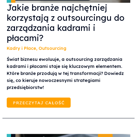
JAKIE
Jakie branże najchętniej
BRANŻE
NAJCHĘTNIEJ
korzystają z outsourcingu do
KORZYSTAJĄ
Z
OUTSOURCINGU
zarządzania kadrami i
DO
ZARZĄDZANIA
płacami?
KADRAMI
I
PŁACAMI?
Kadry i Płace
,
Outsourcing
Świat biznesu ewoluuje, a outsourcing zarządzania
kadrami i płacami staje się kluczowym elementem.
Które branże przodują w tej transformacji? Dowiedz
się, co kieruje nowoczesnymi strategiami
przedsiębiorstw!
PRZECZYTAJ CAŁOŚĆ