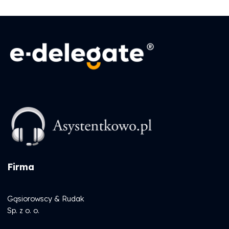
Firma
Gąsiorowscy & Rudak
Sp. z o. o.