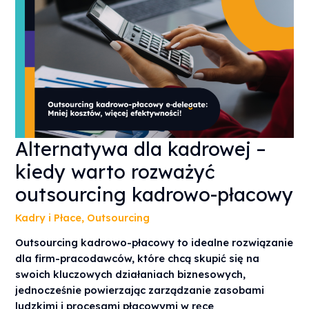
ALTERNATYWA
Alternatywa dla kadrowej –
DLA
KADROWEJ
kiedy warto rozważyć
–
KIEDY
WARTO
outsourcing kadrowo-płacowy
ROZWAŻYĆ
OUTSOURCING
KADROWO-
Kadry i Płace
,
Outsourcing
PŁACOWY
Outsourcing kadrowo-płacowy to idealne rozwiązanie
dla firm-pracodawców, które chcą skupić się na
swoich kluczowych działaniach biznesowych,
jednocześnie powierzając zarządzanie zasobami
ludzkimi i procesami płacowymi w ręce