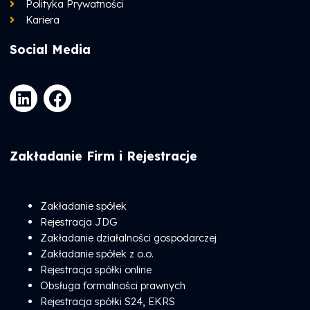
Polityka Prywatności
Kariera
Social Media
L
F
i
a
n
c
k
e
Zakładanie Firm i Rejestracje
e
b
d
o
i
o
Zakładanie spółek
n
k
Rejestracja JDG
Zakładanie działalności gospodarczej
Zakładanie spółek z o.o.
Rejestracja spółki online
Obsługa formalności prawnych
Rejestracja spółki S24, EKRS