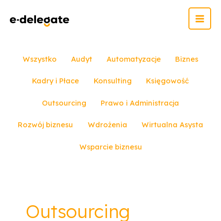
Skip
MAI
to
MEN
content
Filter
Wszystko
Audyt
Automatyzacje
Biznes
posts
Kadry i Płace
Konsulting
Księgowość
by
category
Outsourcing
Prawo i Administracja
Rozwój biznesu
Wdrożenia
Wirtualna Asysta
Wsparcie biznesu
Outsourcing