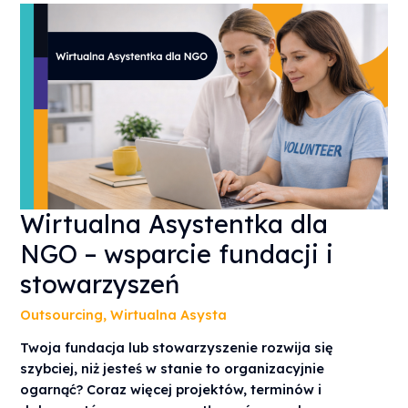
WIRTUALNA
Wirtualna Asystentka dla
ASYSTENTKA
DLA
NGO – wsparcie fundacji i
NGO
–
WSPARCIE
stowarzyszeń
FUNDACJI
I
STOWARZYSZEŃ
Outsourcing
,
Wirtualna Asysta
Twoja fundacja lub stowarzyszenie rozwija się
szybciej, niż jesteś w stanie to organizacyjnie
ogarnąć? Coraz więcej projektów, terminów i